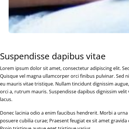
Suspendisse dapibus vitae
Lorem ipsum dolor sit amet, consectetur adipiscing elit. Sed s
Quisque vel magna ullamcorper orci finibus pulvinar. Sed ni
eu mauris vitae tristique. Nullam tincidunt dignissim augue,
orci a, rutrum mauris. Suspendisse dapibus dignissim velit vi
lacus.
Donec lacinia odio a enim faucibus hendrerit. Morbi a urna e
posuere cubilia curae; Praesent feugiat ex sit amet gravida 
Proin tristique augue eget tristique varius.