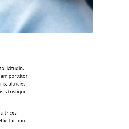
ollicitudin.
iam porttitor
is, ultricies
sis tristique
ultrices
fficitur non.