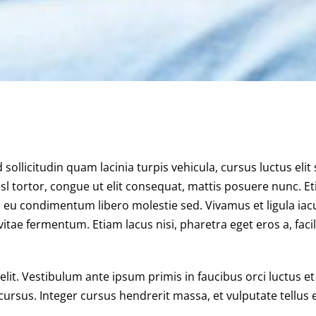
ollicitudin quam lacinia turpis vehicula, cursus luctus elit s
sl tortor, congue ut elit consequat, mattis posuere nunc. Et
 eu condimentum libero molestie sed. Vivamus et ligula iacul
tae fermentum. Etiam lacus nisi, pharetra eget eros a, facili
lit. Vestibulum ante ipsum primis in faucibus orci luctus et 
cursus. Integer cursus hendrerit massa, et vulputate tellus e