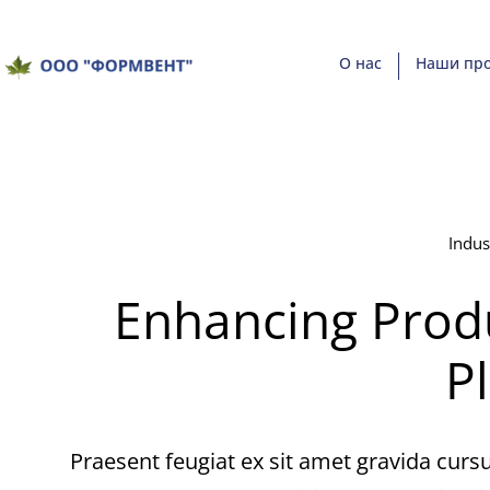
О нас
Наши пр
Indus
Enhancing Produc
P
Praesent feugiat ex sit amet gravida cursu