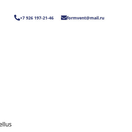
+7 926 197-21-46
formvent@mail.ru
c
ellus