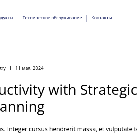
одукты
Техническое обслуживание
Контакты
try
11 мая, 2024
tivity with Strategi
lanning
s. Integer cursus hendrerit massa, et vulputate t